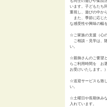
も同士の遊びや集団
います。子どもたち
重視し、遊びの中か
また、季節に応じた
な感受性や興味の幅
☆ご家族の支援（心
ご相談・見学は、随
い。
☆親御さんのご要望と
らご利用時間を お
お受けいたします。
☆送迎サービスも致
い。
☆土曜日や長期休み
入れています。