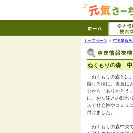
トップページ
＞
空き情報を
ぬくもりの森 中
ぬくもりの森とは、
感じる様に、素直に
心から『ありがとう
に、お友達との関わ
スで社会性やコミュ
付けました。
ぬくもりの森中央で