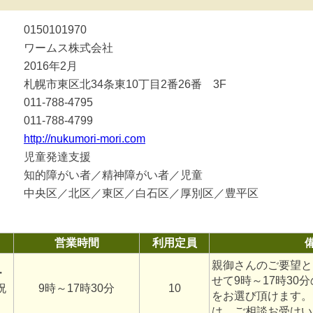
0150101970
ワームス株式会社
2016年2月
札幌市東区北34条東10丁目2番26番 3F
011-788-4795
011-788-4799
http://nukumori-mori.com
児童発達支援
知的障がい者／精神障がい者／児童
中央区／北区／東区／白石区／厚別区／豊平区
営業時間
利用定員
親御さんのご要望と
・
せて9時～17時30
祝
9時～17時30分
10
をお選び頂けます。
は、ご相談お受けい