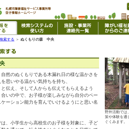
検索する
＞
ぬくもりの森 中央
央
自然のぬくもりである木漏れ日の様な温かさを
人を思いやる温かい気持ちを持ち、
』と伝え、そして人からも伝えてもらえるよう
り合いの中で、お子様が楽しみながら自分のペー
ニケーション能力を育んでいけるようにと思い名
野外活動では
策や体験を通
ぐくみます。
は、小学生から高校生のお子様を対象に、子ど