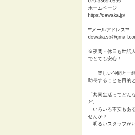
070-3369-0555
ホームページ
https://dewaka.jp/
**メールアドレス**
dewaka.sb@gmail.c
※夜間・休日も世話
でとても安心！
楽しい仲間と一緒
助長することを目的
「共同生活ってどん
ど、
いろいろ不安もある
せんか？
明るいスタッフがお待