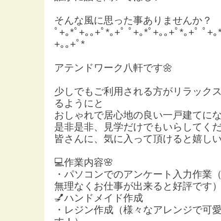
そんな風に思った事ありませんか？
ﾟ+｡*ﾟ+｡｡+ﾟ*｡+ﾟ ﾟ+｡*ﾟ+｡｡+ﾟ*｡+ﾟ ﾟ+｡
+｡｡+ﾟ*
アテンドワーク八軒です🌼
少しでもご利用される方がリラック
るようにと
おしゃれで居心地の良い一戸建てに
是非是非、見学だけでもいらしてく
皆さんに、気に入って頂けると嬉し
💻作業内容🌸
・パソコンでのアンケート入力作業
無理なくお仕事が出来ると好評です
💅ハンドメイド作成
・レジン作成（様々なアレンジで可