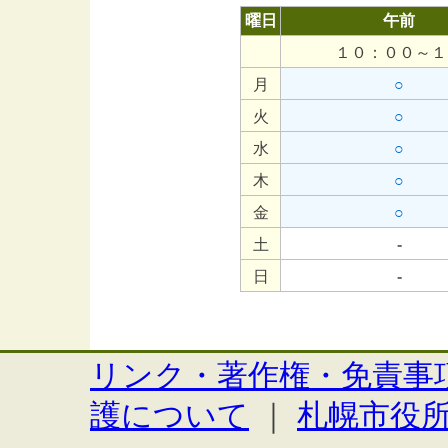
曜日
午前
１０：００～１
月
○
火
○
水
○
木
○
金
○
土
‐
日
‐
リンク・著作権・免責事
護について
｜
札幌市役