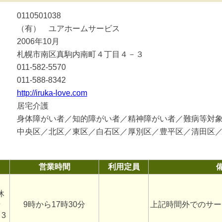
0110501038
（有） ユアホームサービス
2006年10月
札幌市南区真駒内南町４丁目４－３
011-582-5570
011-588-8342
http://iruka-love.com
居宅介護
身体障がい者／知的障がい者／精神障がい者／難病等対
中央区／北区／東区／白石区／厚別区／豊平区／清田区
営業時間
利用定員
日
休
始
9時から17時30分
上記時間外でのサー
3