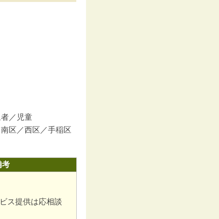
象者／児童
／南区／西区／手稲区
備考
ビス提供は応相談