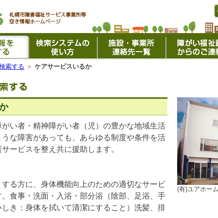
検索する
＞
ケアサービスいるか
か
障がい者・精神障がい者（児）の豊かな地域生活
ような障害があっても、あらゆる制度や条件を活
護サービスを整え共に援助します。
とする方に、身体機能向上のための適切なサービ
(有)ユアホー
す。食事・洗面・入浴・部分浴（陰部、足浴、手
いしき：身体を拭いて清潔にすること）洗髪、排