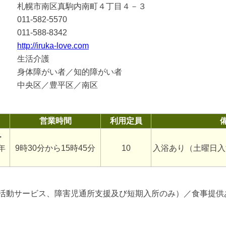
札幌市南区真駒内南町４丁目４－３
011-582-5570
011-588-8342
http://iruka-love.com
生活介護
身体障がい者／知的障がい者
中央区／豊平区／南区
営業時間
利用定員
・
年
9時30分から15時45分
10
入浴あり（土曜日入
活動サービス、障害児通所支援及び短期入所のみ）／食事提供