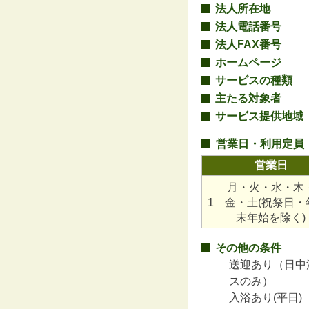
法人所在地
法人電話番号
法人FAX番号
ホームページ
サービスの種類
主たる対象者
サービス提供地域
営業日・利用定員
営業日
月・火・水・木
1
金・土(祝祭日・
末年始を除く)
その他の条件
送迎あり（日中
スのみ）
入浴あり(平日)