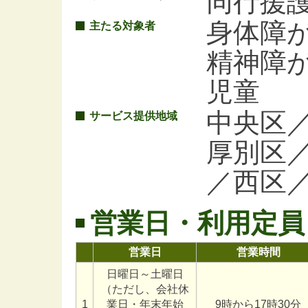
同行援
身体障
主たる対象者
精神障
児童
中央区
サービス提供地域
厚別区
／西区
営業日・利用定員
営業日
営業時間
日曜日～土曜日
（ただし、会社休
1
業日・年末年始
9時から17時30分