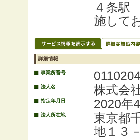
４条駅
施して
詳細情報
011020
事業所番号
株式会社
法人名
2020年
指定年月日
東京都
法人所在地
地１３