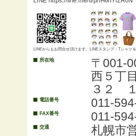
LINE https://line.me/ti/p/fH6nYfZRoN
LINEからもお問合せ頂けます。
LINEスタンプ・Tシャツ
〒001
所在地
西５丁
３２ 
011-594
電話番号
011-594
FAX番号
札幌市
交通